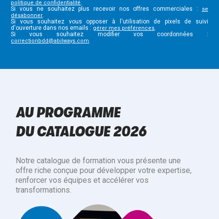
.
politique de confidentialité
Si vous ne souhaitez plus recevoir nos offres commerciales :
se
.
désabonner
Si vous souhaitez vous opposer à l'utilisation de pixels de suivi
d'ouverture dans nos emails :
.
gérer mes préférences
Si vous souhaitez modifier vos coordonnées :
.
correctionbdd@abilways.com
AU PROGRAMME
DU CATALOGUE 2026
Notre catalogue de formation vous présente une
offre riche conçue pour développer votre expertise,
renforcer vos équipes et accélérer vos
transformations.