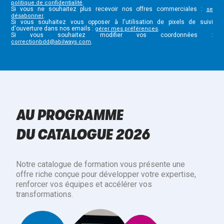
.
politique de confidentialité
Si vous ne souhaitez plus recevoir nos offres commerciales :
se
.
désabonner
Si vous souhaitez vous opposer à l'utilisation de pixels de suivi
d'ouverture dans nos emails :
.
gérer mes préférences
Si vous souhaitez modifier vos coordonnées :
.
correctionbdd@abilways.com
AU PROGRAMME
DU CATALOGUE 2026
Notre catalogue de formation vous présente une
offre riche conçue pour développer votre expertise,
renforcer vos équipes et accélérer vos
transformations.